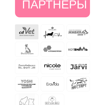
ПАРТНЁРЫ
Санкт-Пете
Муринский п